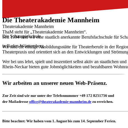
Die Theater­akademie Mannheim
Theaterakademie Mannheim
ThaM steht für „Theaterakademie Mannheim“.
Die Schauspielschule
Seit 1994 sind wir eine staatlich anerkannte Berufsfachschule für Sch
in Baden-Württemberg
Wir sind die einzige Ausbildungsstätte für Theaterberufe in der Regi
Theaterpraxis und orientiert sich an den Entwicklungen und Strömun
Wer bei uns lehrt, spielt und inszentiert selbst aktiv an staatliche
Rhein-Neckar bieten gute Jobmöglichkeiten und bezahlbaren Wohnraum
Wir arbeiten an unserer neuen Web-Präsenz.
Zur Zeit sind wir nur unter der Telefonnummer +49 172 8251756 und
der Mailadresse
office@theaterakademie-mannheim.de
zu erreichen.
Bitte beachtet: Wir haben
vom 1. August bis zum 14. September
Ferien.