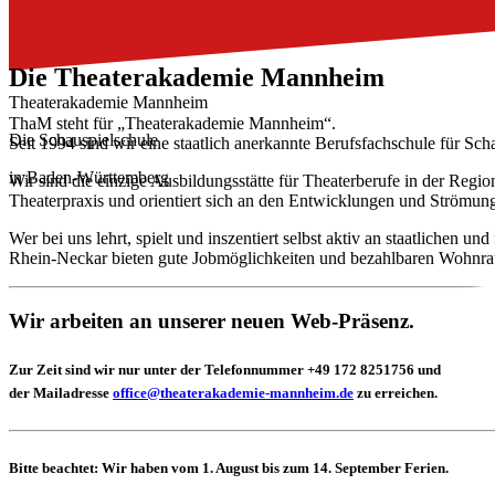
Die Theater­akademie Mannheim
Theaterakademie Mannheim
ThaM steht für „Theaterakademie Mannheim“.
Die Schauspielschule
Seit 1994 sind wir eine staatlich anerkannte Berufsfachschule für Sch
in Baden-Württemberg
Wir sind die einzige Ausbildungsstätte für Theaterberufe in der Regi
Theaterpraxis und orientiert sich an den Entwicklungen und Strömun
Wer bei uns lehrt, spielt und inszentiert selbst aktiv an staatliche
Rhein-Neckar bieten gute Jobmöglichkeiten und bezahlbaren Wohnraum
Wir arbeiten an unserer neuen Web-Präsenz.
Zur Zeit sind wir nur unter der Telefonnummer +49 172 8251756 und
der Mailadresse
office@theaterakademie-mannheim.de
zu erreichen.
Bitte beachtet: Wir haben
vom 1. August bis zum 14. September
Ferien.